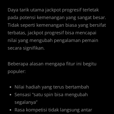
Daya tarik utama jackpot progresif terletak
pada potensi kemenangan yang sangat besar.
Tidak seperti kemenangan biasa yang bersifat
terbatas, jackpot progresif bisa mencapai
nilai yang mengubah pengalaman pemain
secara signifikan.
Beberapa alasan mengapa fitur ini begitu
populer:
Nilai hadiah yang terus bertambah
Sensasi “satu spin bisa mengubah
segalanya”
Rasa kompetisi tidak langsung antar