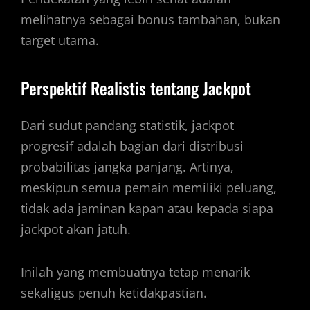
melihatnya sebagai bonus tambahan, bukan
target utama.
Perspektif Realistis tentang Jackpot
Dari sudut pandang statistik, jackpot
progresif adalah bagian dari distribusi
probabilitas jangka panjang. Artinya,
meskipun semua pemain memiliki peluang,
tidak ada jaminan kapan atau kepada siapa
jackpot akan jatuh.
Inilah yang membuatnya tetap menarik
sekaligus penuh ketidakpastian.