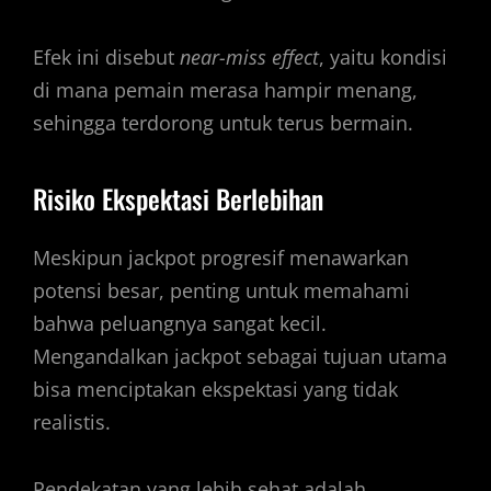
Efek ini disebut
near-miss effect
, yaitu kondisi
di mana pemain merasa hampir menang,
sehingga terdorong untuk terus bermain.
Risiko Ekspektasi Berlebihan
Meskipun jackpot progresif menawarkan
potensi besar, penting untuk memahami
bahwa peluangnya sangat kecil.
Mengandalkan jackpot sebagai tujuan utama
bisa menciptakan ekspektasi yang tidak
realistis.
Pendekatan yang lebih sehat adalah