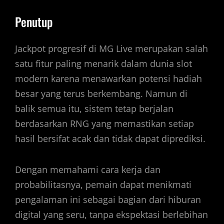
Penutup
Jackpot progresif di MG Live merupakan salah
satu fitur paling menarik dalam dunia slot
modern karena menawarkan potensi hadiah
besar yang terus berkembang. Namun di
balik semua itu, sistem tetap berjalan
berdasarkan RNG yang memastikan setiap
hasil bersifat acak dan tidak dapat diprediksi.
Dengan memahami cara kerja dan
probabilitasnya, pemain dapat menikmati
pengalaman ini sebagai bagian dari hiburan
digital yang seru, tanpa ekspektasi berlebihan