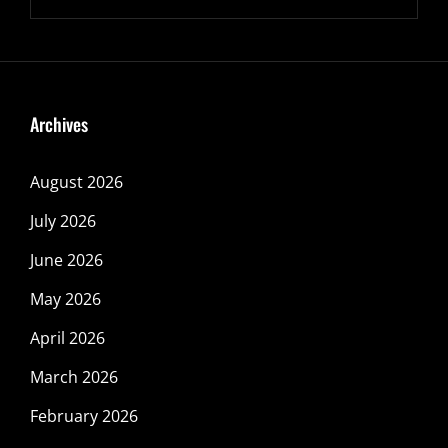
Archives
August 2026
July 2026
June 2026
May 2026
April 2026
March 2026
February 2026