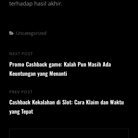
terhadap hasil akhir.
Categories
Uncategorized
Post
NEXT POST
Next
navigation
Promo Cashback game: Kalah Pun Masih Ada
Post
Keuntungan yang Menanti
PREV POST
Previous
Cashback Kekalahan di Slot: Cara Klaim dan Waktu
Post
yang Tepat