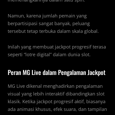
Namun, karena jumlah pemain yang
berpartisipasi sangat banyak, peluang
tersebut tetap terbuka dalam skala global.
Inilah yang membuat jackpot progresif terasa
seperti “lotre digital” dalam dunia slot.
Peran MG Live dalam Pengalaman Jackpot
MG Live dikenal menghadirkan pengalaman
visual yang lebih interaktif dibandingkan slot
klasik. Ketika jackpot progresif aktif, biasanya
ada animasi khusus, efek suara, dan tampilan