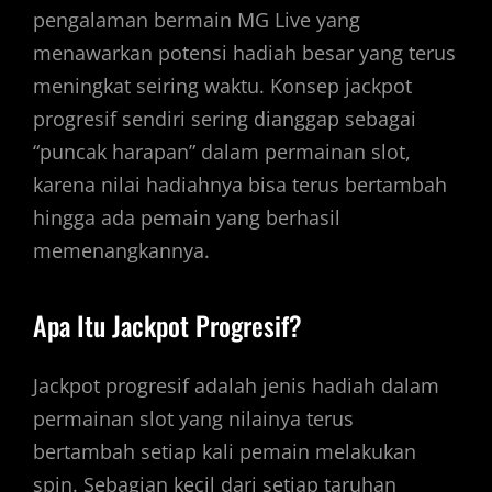
pengalaman bermain MG Live yang
menawarkan potensi hadiah besar yang terus
meningkat seiring waktu. Konsep jackpot
progresif sendiri sering dianggap sebagai
“puncak harapan” dalam permainan slot,
karena nilai hadiahnya bisa terus bertambah
hingga ada pemain yang berhasil
memenangkannya.
Apa Itu Jackpot Progresif?
Jackpot progresif adalah jenis hadiah dalam
permainan slot yang nilainya terus
bertambah setiap kali pemain melakukan
spin. Sebagian kecil dari setiap taruhan