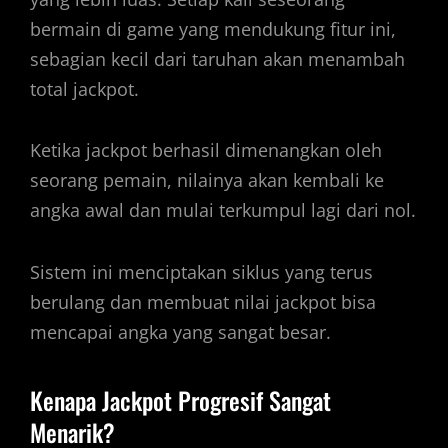
bermain di game yang mendukung fitur ini,
sebagian kecil dari taruhan akan menambah
total jackpot.
Ketika jackpot berhasil dimenangkan oleh
seorang pemain, nilainya akan kembali ke
angka awal dan mulai terkumpul lagi dari nol.
Sistem ini menciptakan siklus yang terus
berulang dan membuat nilai jackpot bisa
mencapai angka yang sangat besar.
Kenapa Jackpot Progresif Sangat
Menarik?