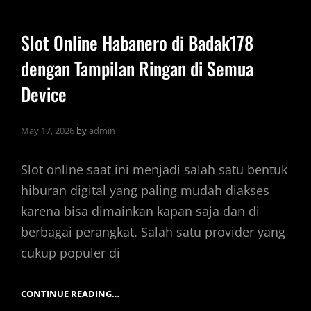
SLOT
HABANERO
Slot Online Habanero di Badak178
DI
dengan Tampilan Ringan di Semua
UGWIN288
YANG
Device
SERING
KASIH
May 17, 2026
by
admin
BONUS
BERUNTUN
Slot online saat ini menjadi salah satu bentuk
hiburan digital yang paling mudah diakses
karena bisa dimainkan kapan saja dan di
berbagai perangkat. Salah satu provider yang
cukup populer di
SLOT
CONTINUE READING…