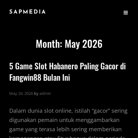
SAPMEDIA
Month:
May 2026
5 Game Slot Habanero Paling Gacor di
Fangwin88 Bulan Ini
May 29, 2026
by
admin
Dalam dunia slot online, istilah “gacor” sering
digunakan pemain untuk menggambarkan
game yang terasa lebih sering memberikan