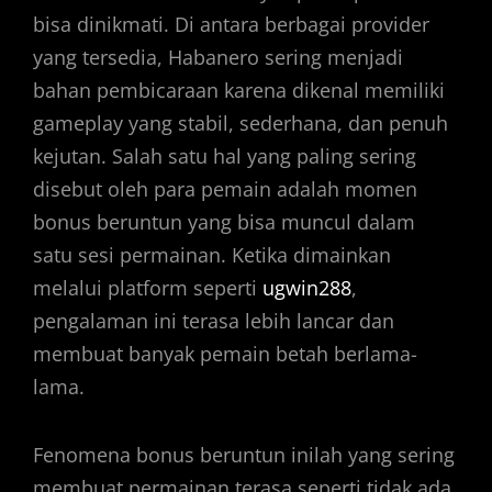
bisa dinikmati. Di antara berbagai provider
yang tersedia, Habanero sering menjadi
bahan pembicaraan karena dikenal memiliki
gameplay yang stabil, sederhana, dan penuh
kejutan. Salah satu hal yang paling sering
disebut oleh para pemain adalah momen
bonus beruntun yang bisa muncul dalam
satu sesi permainan. Ketika dimainkan
melalui platform seperti
ugwin288
,
pengalaman ini terasa lebih lancar dan
membuat banyak pemain betah berlama-
lama.
Fenomena bonus beruntun inilah yang sering
membuat permainan terasa seperti tidak ada