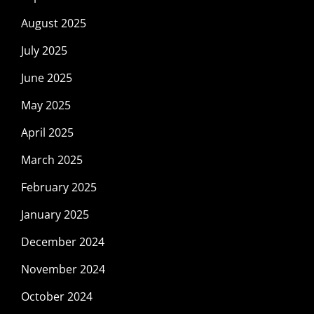
August 2025
July 2025
June 2025
May 2025
April 2025
March 2025
February 2025
January 2025
December 2024
November 2024
October 2024