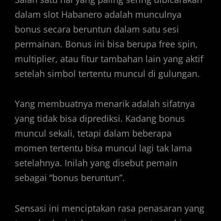
dalam slot Habanero adalah munculnya
bonus secara beruntun dalam satu sesi
permainan. Bonus ini bisa berupa free spin,
multiplier, atau fitur tambahan lain yang aktif
setelah simbol tertentu muncul di gulungan.
Yang membuatnya menarik adalah sifatnya
yang tidak bisa diprediksi. Kadang bonus
muncul sekali, tetapi dalam beberapa
momen tertentu bisa muncul lagi tak lama
setelahnya. Inilah yang disebut pemain
sebagai “bonus beruntun”.
Sensasi ini menciptakan rasa penasaran yang