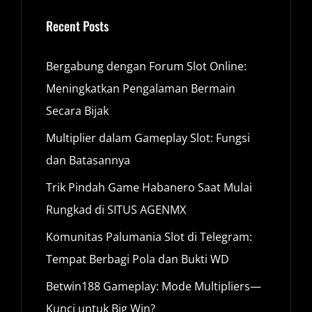
Recent Posts
Bergabung dengan Forum Slot Online:
Meningkatkan Pengalaman Bermain
Secara Bijak
Multiplier dalam Gameplay Slot: Fungsi
dan Batasannya
Trik Pindah Game Habanero Saat Mulai
Rungkad di SITUS AGENMX
Komunitas Palumania Slot di Telegram:
Tempat Berbagi Pola dan Bukti WD
Betwin188 Gameplay: Mode Multipliers—
Kunci untuk Big Win?