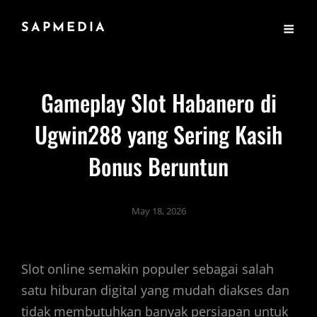
SAPMEDIA
Gameplay Slot Habanero di
Ugwin288 yang Sering Kasih
Bonus Beruntun
May 18, 2026
Slot online semakin populer sebagai salah
satu hiburan digital yang mudah diakses dan
tidak membutuhkan banyak persiapan untuk