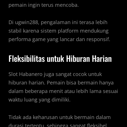
pemain ingin terus mencoba.
Di ugwin288, pengalaman ini terasa lebih
stabil karena sistem platform mendukung
performa game yang lancar dan responsif.
Fleksibilitas untuk Hiburan Harian
Slot Habanero juga sangat cocok untuk
hiburan harian. Pemain bisa bermain hanya
dalam beberapa menit atau lebih lama sesuai
waktu luang yang dimiliki.
Tidak ada keharusan untuk bermain dalam
durasi tertentu, sehingga sangat fleksibel