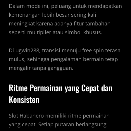
Dalam mode ini, peluang untuk mendapatkan
kemenangan lebih besar sering kali
meningkat karena adanya fitur tambahan
seperti multiplier atau simbol khusus.
Di ugwin288, transisi menuju free spin terasa
mulus, sehingga pengalaman bermain tetap
mengalir tanpa gangguan.
Ritme Permainan yang Cepat dan
Konsisten
Slot Habanero memiliki ritme permainan
yang cepat. Setiap putaran berlangsung