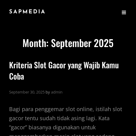
SAPMEDIA
Month:
September 2025
Kriteria Slot Gacor yang Wajib Kamu
Coba
September 30, 2025
by
admin
Bagi para penggemar slot online, istilah slot
gacor tentu sudah tidak asing lagi. Kata
“gacor” biasanya digunakan untuk