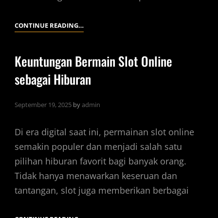
SPINIX
CONTINUE READING…
NEW
RELEASE:
Keuntungan Bermain Slot Online
GAME
sebagai Hiburan
TERBARU
YANG
VIRAL
September 19, 2025
by
admin
DI
HOKI138
Di era digital saat ini, permainan slot online
semakin populer dan menjadi salah satu
pilihan hiburan favorit bagi banyak orang.
Tidak hanya menawarkan keseruan dan
tantangan, slot juga memberikan berbagai