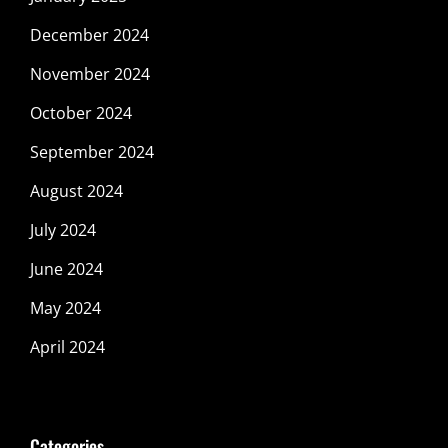
December 2024
November 2024
October 2024
September 2024
August 2024
July 2024
June 2024
May 2024
April 2024
Categories