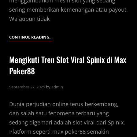
menggambarkan mesin slot yang sedang
sering memberikan kemenangan atau payout.
Walaupun tidak
KRITERIA
CONTINUE READING…
SLOT
GACOR
Mengikuti Tren Slot Viral Spinix di Max
YANG
Poker88
WAJIB
KAMU
COBA
September 27, 2025
by
admin
Dunia perjudian online terus berkembang,
dan salah satu fenomena terbaru yang
sedang digemari adalah slot viral dari Spinix.
Platform seperti max poker88 semakin