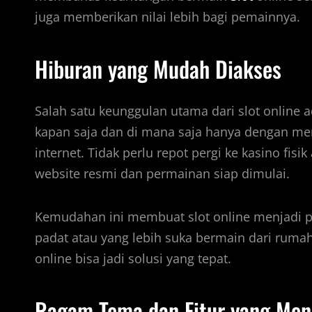
juga memberikan nilai lebih bagi pemainnya.
Hiburan yang Mudah Diakses
Salah satu keunggulan utama dari slot online
kapan saja dan di mana saja hanya dengan me
internet. Tidak perlu repot pergi ke kasino fis
website resmi dan permainan siap dimulai.
Kemudahan ini membuat slot online menjadi pi
padat atau yang lebih suka bermain dari rumah
online bisa jadi solusi yang tepat.
Ragam Tema dan Fitur yang Men