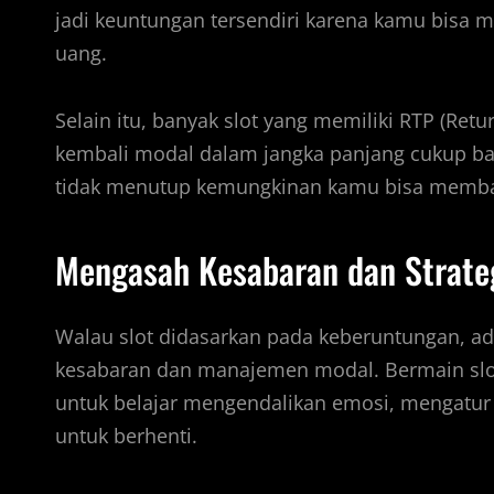
jadi keuntungan tersendiri karena kamu bisa 
uang.
Selain itu, banyak slot yang memiliki RTP (Retu
kembali modal dalam jangka panjang cukup bag
tidak menutup kemungkinan kamu bisa memb
Mengasah Kesabaran dan Strate
Walau slot didasarkan pada keberuntungan, ada
kesabaran dan manajemen modal. Bermain slot
untuk belajar mengendalikan emosi, mengatur
untuk berhenti.