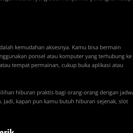
 adalah kemudahan aksesnya. Kamu bisa bermain
nggunakan ponsel atau komputer yang terhubung ke
ik atau tempat permainan, cukup buka aplikasi atau
lihan hiburan praktis bagi orang-orang dengan jadw
. Jadi, kapan pun kamu butuh hiburan sejenak, slot
arik