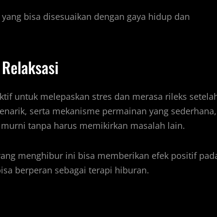
n yang bisa disesuaikan dengan gaya hidup dan
Relaksasi
ktif untuk melepaskan stres dan merasa rileks setela
menarik, serta mekanisme permainan yang sederhana,
murni tanpa harus memikirkan masalah lain.
yang menghibur ini bisa memberikan efek positif pad
isa berperan sebagai terapi hiburan.