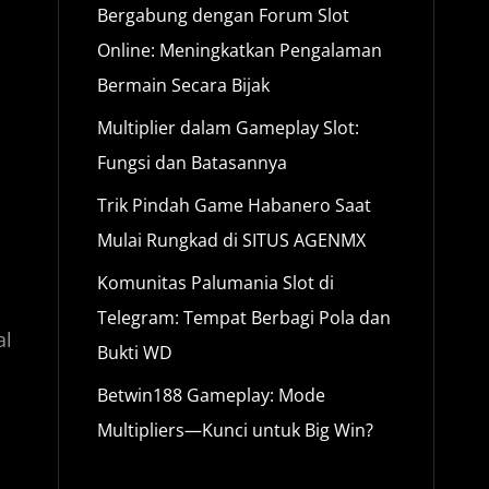
Bergabung dengan Forum Slot
Online: Meningkatkan Pengalaman
Bermain Secara Bijak
Multiplier dalam Gameplay Slot:
Fungsi dan Batasannya
Trik Pindah Game Habanero Saat
Mulai Rungkad di SITUS AGENMX
Komunitas Palumania Slot di
Telegram: Tempat Berbagi Pola dan
al
Bukti WD
Betwin188 Gameplay: Mode
Multipliers—Kunci untuk Big Win?