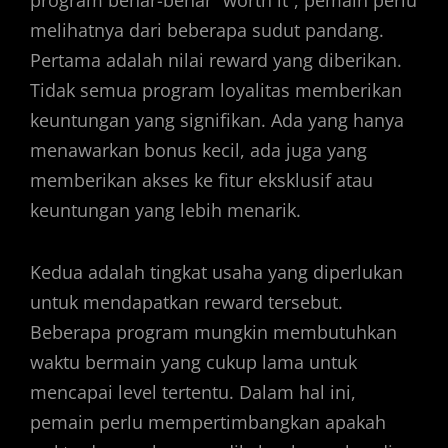
program benar-benar “worth it”, pemain perlu
melihatnya dari beberapa sudut pandang.
Pertama adalah nilai reward yang diberikan.
Tidak semua program loyalitas memberikan
keuntungan yang signifikan. Ada yang hanya
menawarkan bonus kecil, ada juga yang
memberikan akses ke fitur eksklusif atau
keuntungan yang lebih menarik.
Kedua adalah tingkat usaha yang diperlukan
untuk mendapatkan reward tersebut.
Beberapa program mungkin membutuhkan
waktu bermain yang cukup lama untuk
mencapai level tertentu. Dalam hal ini,
pemain perlu mempertimbangkan apakah