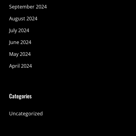
September 2024
August 2024
July 2024
June 2024
May 2024
April 2024
Categories
Uncategorized