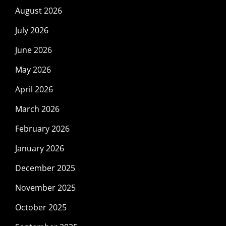
August 2026
July 2026
June 2026
May 2026
April 2026
March 2026
February 2026
January 2026
December 2025
November 2025
October 2025