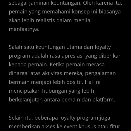
sebagai jaminan keuntungan. Oleh karena itu,
pemain yang memahami konsep ini biasanya
akan lebih realistis dalam menilai
manfaatnya.
Salah satu keuntungan utama dari loyalty
program adalah rasa apresiasi yang diberikan
kepada pemain. Ketika pemain merasa
dihargai atas aktivitas mereka, pengalaman
bermain menjadi lebih positif. Hal ini
menciptakan hubungan yang lebih
berkelanjutan antara pemain dan platform.
Selain itu, beberapa loyalty program juga
memberikan akses ke event khusus atau fitur