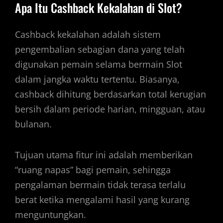
Apa Itu Cashback Kekalahan di Slot?
Cashback kekalahan adalah sistem
pengembalian sebagian dana yang telah
digunakan pemain selama bermain Slot
dalam jangka waktu tertentu. Biasanya,
cashback dihitung berdasarkan total kerugian
bersih dalam periode harian, mingguan, atau
bulanan.
Tujuan utama fitur ini adalah memberikan
“ruang napas” bagi pemain, sehingga
pengalaman bermain tidak terasa terlalu
berat ketika mengalami hasil yang kurang
menguntungkan.