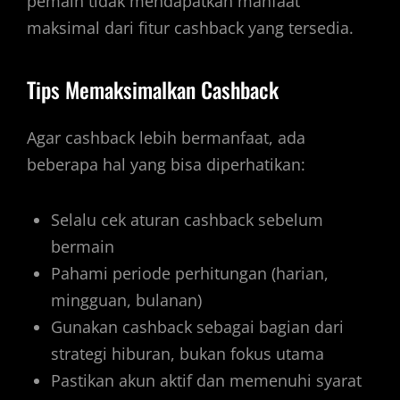
pemain tidak mendapatkan manfaat
maksimal dari fitur cashback yang tersedia.
Tips Memaksimalkan Cashback
Agar cashback lebih bermanfaat, ada
beberapa hal yang bisa diperhatikan:
Selalu cek aturan cashback sebelum
bermain
Pahami periode perhitungan (harian,
mingguan, bulanan)
Gunakan cashback sebagai bagian dari
strategi hiburan, bukan fokus utama
Pastikan akun aktif dan memenuhi syarat