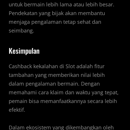
untuk bermain lebih lama atau lebih besar.
Pendekatan yang bijak akan membantu
menjaga pengalaman tetap sehat dan
seimbang.
Kesimpulan
Cashback kekalahan di Slot adalah fitur
tambahan yang memberikan nilai lebih
dalam pengalaman bermain. Dengan
memahami cara klaim dan waktu yang tepat,
pemain bisa memanfaatkannya secara lebih
efektif.
Dalam ekosistem yang dikembangkan oleh