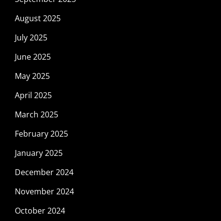
August 2025
July 2025
June 2025
May 2025
April 2025
March 2025
February 2025
January 2025
December 2024
November 2024
October 2024