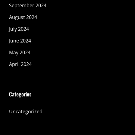
September 2024
August 2024
July 2024
June 2024
May 2024
April 2024
Categories
Uncategorized