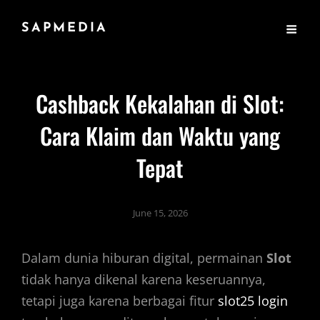
SAPMEDIA
Cashback Kekalahan di Slot:
Cara Klaim dan Waktu yang
Tepat
June 15, 2026
Dalam dunia hiburan digital, permainan
Slot
tidak hanya dikenal karena keseruannya,
tetapi juga karena berbagai fitur
slot25 login