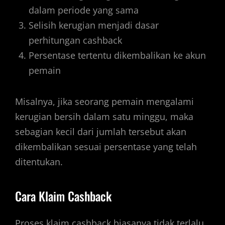
dalam periode yang sama
Selisih kerugian menjadi dasar
perhitungan cashback
Persentase tertentu dikembalikan ke akun
pemain
Misalnya, jika seorang pemain mengalami
kerugian bersih dalam satu minggu, maka
sebagian kecil dari jumlah tersebut akan
dikembalikan sesuai persentase yang telah
ditentukan.
Cara Klaim Cashback
Proses klaim cashback biasanya tidak terlalu