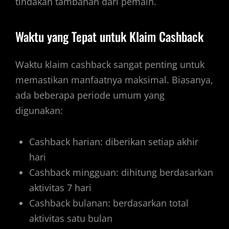
tindakan tambahan dari pemain.
Waktu yang Tepat untuk Klaim Cashback
Waktu klaim cashback sangat penting untuk
memastikan manfaatnya maksimal. Biasanya,
ada beberapa periode umum yang
digunakan:
Cashback harian: diberikan setiap akhir
hari
Cashback mingguan: dihitung berdasarkan
aktivitas 7 hari
Cashback bulanan: berdasarkan total
aktivitas satu bulan