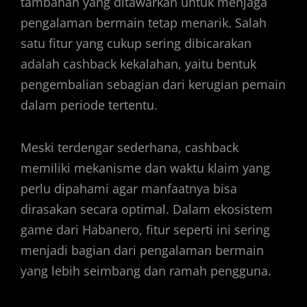
tambahan yang ditawarkan untuk menjaga
pengalaman bermain tetap menarik. Salah
satu fitur yang cukup sering dibicarakan
adalah cashback kekalahan, yaitu bentuk
pengembalian sebagian dari kerugian pemain
dalam periode tertentu.
Meski terdengar sederhana, cashback
memiliki mekanisme dan waktu klaim yang
perlu dipahami agar manfaatnya bisa
dirasakan secara optimal. Dalam ekosistem
game dari
Habanero
, fitur seperti ini sering
menjadi bagian dari pengalaman bermain
yang lebih seimbang dan ramah pengguna.