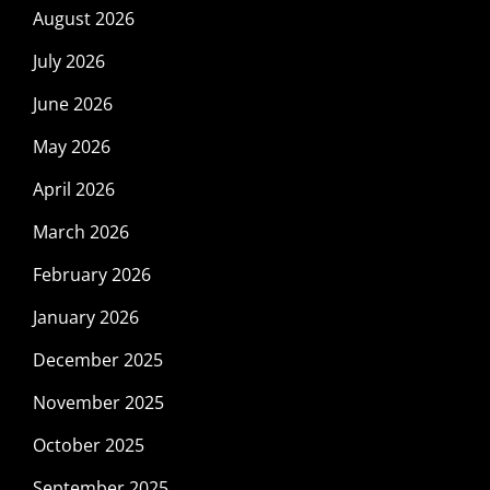
August 2026
July 2026
June 2026
May 2026
April 2026
March 2026
February 2026
January 2026
December 2025
November 2025
October 2025
September 2025