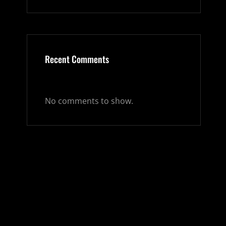
Recent Comments
No comments to show.