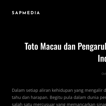
SAPMEDIA
Toto Macau dan Pengaruh
In
Oc
Dalam setiap aliran kehidupan yang mengalir 
tahu dan harapan. Begitu pula dalam dunia pe
salah satu mercusuar yang memancarkan sinar 