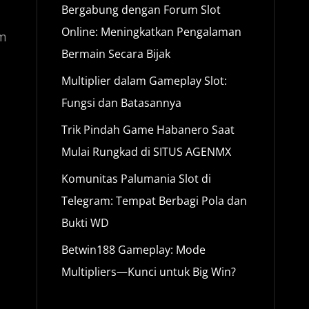
Bergabung dengan Forum Slot
Online: Meningkatkan Pengalaman
am
Bermain Secara Bijak
Multiplier dalam Gameplay Slot:
Fungsi dan Batasannya
Trik Pindah Game Habanero Saat
Mulai Rungkad di SITUS AGENMX
Komunitas Palumania Slot di
Telegram: Tempat Berbagi Pola dan
Bukti WD
Betwin188 Gameplay: Mode
Multipliers—Kunci untuk Big Win?