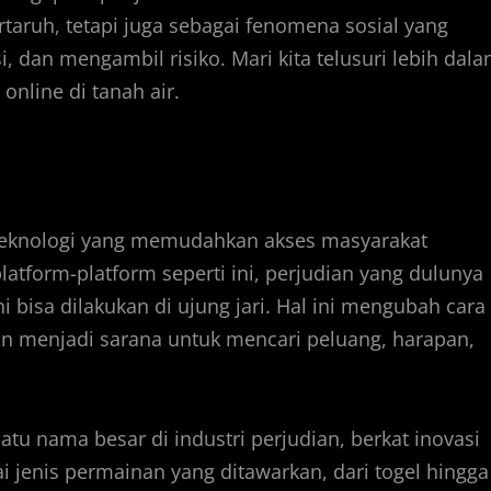
taruh, tetapi juga sebagai fenomena sosial yang
, dan mengambil risiko. Mari kita telusuri lebih dal
nline di tanah air.
teknologi yang memudahkan akses masyarakat
atform-platform seperti ini, perjudian yang dulunya
ni bisa dilakukan di ujung jari. Hal ini mengubah cara
uran menjadi sarana untuk mencari peluang, harapan,
tu nama besar di industri perjudian, berkat inovasi
jenis permainan yang ditawarkan, dari togel hingga