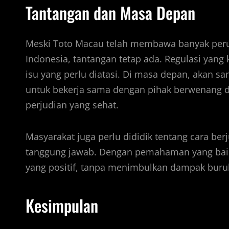
Tantangan dan Masa Depan
Meski Toto Macau telah membawa banyak perub
Indonesia, tantangan tetap ada. Regulasi yang 
isu yang perlu diatasi. Di masa depan, akan s
untuk bekerja sama dengan pihak berwenang 
perjudian yang sehat.
Masyarakat juga perlu dididik tentang cara b
tanggung jawab. Dengan pemahaman yang baik,
yang positif, tanpa menimbulkan dampak buruk
Kesimpulan