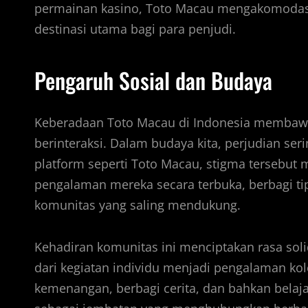
permainan kasino, Toto Macau mengakomodasi
destinasi utama bagi para penjudi.
Pengaruh Sosial dan Budaya
Keberadaan Toto Macau di Indonesia membawa
berinteraksi. Dalam budaya kita, perjudian se
platform seperti Toto Macau, stigma tersebut
pengalaman mereka secara terbuka, berbagi ti
komunitas yang saling mendukung.
Kehadiran komunitas ini menciptakan rasa sol
dari kegiatan individu menjadi pengalaman ko
kemenangan, berbagi cerita, dan bahkan belaja