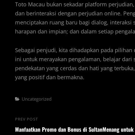
Toto Macau bukan sekadar platform perjudian
dan berinteraksi dengan perjudian online. Pe
menciptakan ruang baru bagi dialog, interaksi 
harapan dan impian; dan dalam setiap pengala
Sebagai penjudi, kita dihadapkan pada piliha
ini untuk merayakan pengalaman, belajar dari 
pendekatan yang cerdas dan hati yang terbuka,
yang positif dan bermakna.
Categories
Uncategorized
Post
PREV POST
Previous
navigation
Manfaatkan Promo dan Bonus di SultanMenang untuk
Post