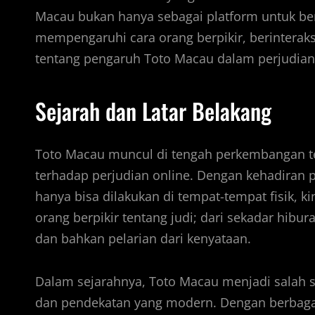
Macau bukan hanya sebagai platform untuk ber
mempengaruhi cara orang berpikir, berinteraksi
tentang pengaruh Toto Macau dalam perjudian o
Sejarah dan Latar Belakang
Toto Macau muncul di tengah perkembangan 
terhadap perjudian online. Dengan kehadiran pl
hanya bisa dilakukan di tempat-tempat fisik, ki
orang berpikir tentang judi; dari sekadar hib
dan bahkan pelarian dari kenyataan.
Dalam sejarahnya, Toto Macau menjadi salah sa
dan pendekatan yang modern. Dengan berbagai 