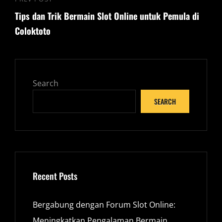
Previous
Tips dan Trik Bermain Slot Online untuk Pemula di
Post
Coloktoto
Search
SEARCH
Recent Posts
Bergabung dengan Forum Slot Online:
Meningkatkan Pengalaman Bermain