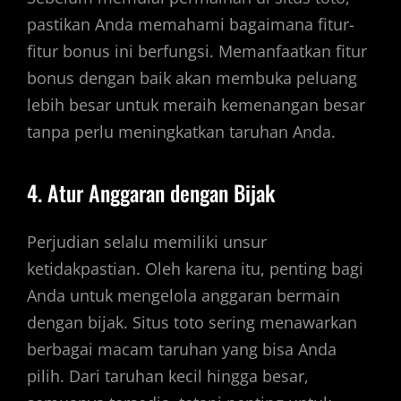
pastikan Anda memahami bagaimana fitur-
fitur bonus ini berfungsi. Memanfaatkan fitur
bonus dengan baik akan membuka peluang
lebih besar untuk meraih kemenangan besar
tanpa perlu meningkatkan taruhan Anda.
4. Atur Anggaran dengan Bijak
Perjudian selalu memiliki unsur
ketidakpastian. Oleh karena itu, penting bagi
Anda untuk mengelola anggaran bermain
dengan bijak. Situs toto sering menawarkan
berbagai macam taruhan yang bisa Anda
pilih. Dari taruhan kecil hingga besar,