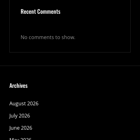
Recent Comments
No comments to show.
Archives
August 2026
July 2026
June 2026
May 2026