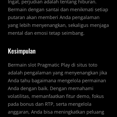
Ingat, perjudian adalah tentang hiburan.
Bermain dengan santai dan menikmati setiap
putaran akan memberi Anda pengalaman
yang lebih menyenangkan, sekaligus menjaga
mental dan emosi tetap seimbang.
Kesimpulan
Bermain slot Pragmatic Play di situs toto
adalah pengalaman yang menyenangkan jika
Anda tahu bagaimana mengelola permainan
Anda dengan baik. Dengan memahami
volatilitas, memanfaatkan fitur demo, fokus
pada bonus dan RTP, serta mengelola
anggaran, Anda bisa meningkatkan peluang