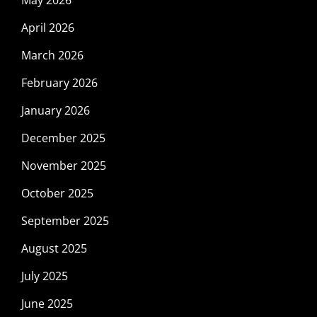
April 2026
March 2026
February 2026
January 2026
December 2025
November 2025
October 2025
September 2025
August 2025
July 2025
June 2025