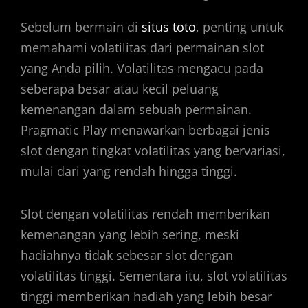
Sebelum bermain di
situs toto
, penting untuk
memahami volatilitas dari permainan slot
yang Anda pilih. Volatilitas mengacu pada
seberapa besar atau kecil peluang
kemenangan dalam sebuah permainan.
Pragmatic Play menawarkan berbagai jenis
slot dengan tingkat volatilitas yang bervariasi,
mulai dari yang rendah hingga tinggi.
Slot dengan volatilitas rendah memberikan
kemenangan yang lebih sering, meski
hadiahnya tidak sebesar slot dengan
volatilitas tinggi. Sementara itu, slot volatilitas
tinggi memberikan hadiah yang lebih besar