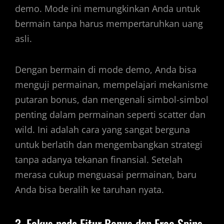
demo. Mode ini memungkinkan Anda untuk
bermain tanpa harus mempertaruhkan uang
asli.
Dengan bermain di mode demo, Anda bisa
menguji permainan, mempelajari mekanisme
putaran bonus, dan mengenali simbol-simbol
penting dalam permainan seperti scatter dan
wild. Ini adalah cara yang sangat berguna
untuk berlatih dan mengembangkan strategi
tanpa adanya tekanan finansial. Setelah
merasa cukup menguasai permainan, baru
Anda bisa beralih ke taruhan nyata.
3. Fokus pada Fitur Bonus dan Free Spins