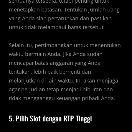
semuanya tersedia, tetapi penting untuk
menetapkan batasan. Tentukan jumlah uang
yang Anda siap pertaruhkan dan pastikan
untuk tidak melampaui batas tersebut.
Selain itu, pertimbangkan untuk menentukan
waktu bermain Anda. Jika Anda sudah
mencapai batas anggaran yang Anda
tentukan, lebih baik berhenti dan
melanjutkan di lain waktu. Ini akan menjaga
agar perjudian tetap menjadi hiburan dan
tidak mengganggu keuangan pribadi Anda.
5. Pilih Slot dengan RTP Tinggi