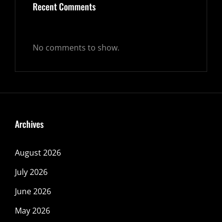
Recent Comments
No comments to show.
Archives
August 2026
July 2026
June 2026
May 2026