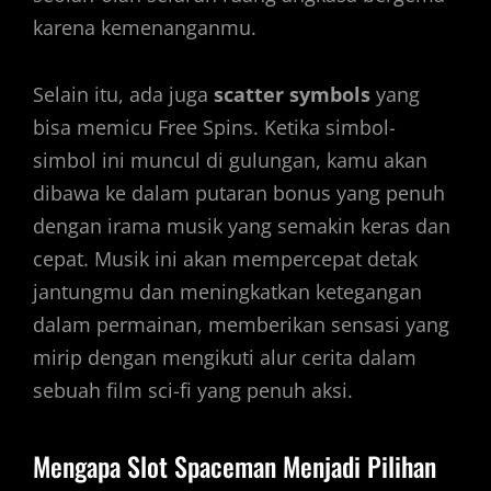
karena kemenanganmu.
Selain itu, ada juga
scatter symbols
yang
bisa memicu Free Spins. Ketika simbol-
simbol ini muncul di gulungan, kamu akan
dibawa ke dalam putaran bonus yang penuh
dengan irama musik yang semakin keras dan
cepat. Musik ini akan mempercepat detak
jantungmu dan meningkatkan ketegangan
dalam permainan, memberikan sensasi yang
mirip dengan mengikuti alur cerita dalam
sebuah film sci-fi yang penuh aksi.
Mengapa Slot Spaceman Menjadi Pilihan