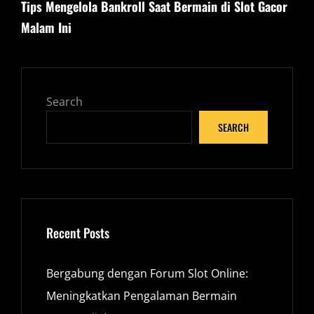
Tips Mengelola Bankroll Saat Bermain di Slot Gacor
Post
Malam Ini
Search
SEARCH
Recent Posts
Bergabung dengan Forum Slot Online:
Meningkatkan Pengalaman Bermain