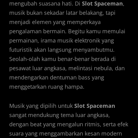
mengubah suasana hati. Di
Slot Spaceman
,
musik bukan sekadar latar belakang, tapi
menjadi elemen yang memperkaya
pengalaman bermain. Begitu kamu memulai
permainan, irama musik elektronik yang
futuristik akan langsung menyambutmu.
Seolah-olah kamu benar-benar berada di
pesawat luar angkasa, melintasi nebula, dan
mendengarkan dentuman bass yang
menggetarkan ruang hampa.
Musik yang dipilih untuk
Slot Spaceman
sangat mendukung tema luar angkasa,
dengan beat yang mengalun ritmis, serta efek
suara yang menggambarkan kesan modern