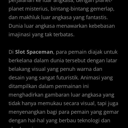
planet misterius, bintang-bintang gemerlap,
dan makhluk luar angkasa yang fantastis.
Dunia luar angkasa menawarkan kebebasan
imajinasi yang tak terbatas.
Di
Slot Spaceman
, para pemain diajak untuk
berkelana dalam dunia tersebut dengan latar
belakang visual yang penuh warna dan
desain yang sangat futuristik. Animasi yang
ditampilkan dalam permainan ini
menghadirkan gambaran luar angkasa yang
tidak hanya memukau secara visual, tapi juga
menyenangkan bagi para pemain yang gemar
dengan hal-hal yang berbau teknologi dan