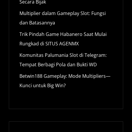
Secara Bijak
Multiplier dalam Gameplay Slot: Fungsi
dan Batasannya
Trik Pindah Game Habanero Saat Mulai
Rungkad di SITUS AGENMX
Komunitas Palumania Slot di Telegram:
Tempat Berbagi Pola dan Bukti WD
Betwin188 Gameplay: Mode Multipliers—
Kunci untuk Big Win?