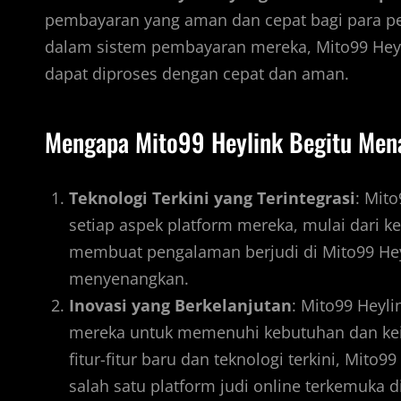
pembayaran yang aman dan cepat bagi para p
dalam sistem pembayaran mereka, Mito99 Heyl
dapat diproses dengan cepat dan aman.
Mengapa Mito99 Heylink Begitu Men
Teknologi Terkini yang Terintegrasi
: Mit
setiap aspek platform mereka, mulai dari ke
membuat pengalaman berjudi di Mito99 Hey
menyenangkan.
Inovasi yang Berkelanjutan
: Mito99 Heyl
mereka untuk memenuhi kebutuhan dan kei
fitur-fitur baru dan teknologi terkini, Mit
salah satu platform judi online terkemuka d