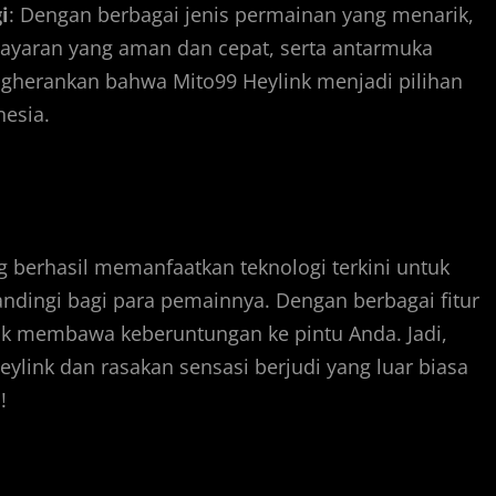
i
: Dengan berbagai jenis permainan yang menarik,
ayaran yang aman dan cepat, serta antarmuka
gherankan bahwa Mito99 Heylink menjadi pilihan
nesia.
g berhasil memanfaatkan teknologi terkini untuk
ndingi bagi para pemainnya. Dengan berbagai fitur
tuk membawa keberuntungan ke pintu Anda. Jadi,
link dan rasakan sensasi berjudi yang luar biasa
!