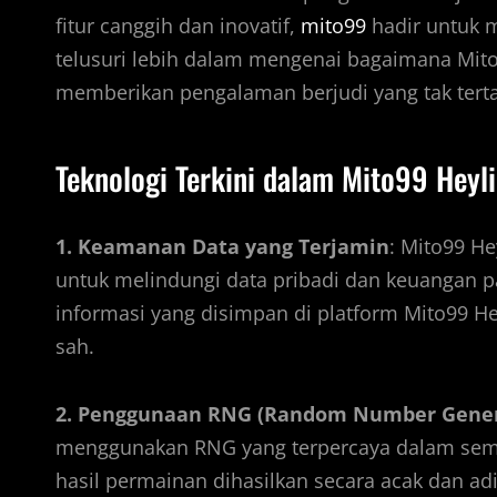
fitur canggih dan inovatif,
mito99
hadir untuk 
telusuri lebih dalam mengenai bagaimana Mito
memberikan pengalaman berjudi yang tak terta
Teknologi Terkini dalam Mito99 Heyl
1. Keamanan Data yang Terjamin
: Mito99 He
untuk melindungi data pribadi dan keuangan p
informasi yang disimpan di platform Mito99 Hey
sah.
2. Penggunaan RNG (Random Number Genera
menggunakan RNG yang terpercaya dalam semu
hasil permainan dihasilkan secara acak dan ad