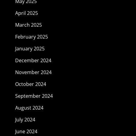
May 2025
April 2025
March 2025
February 2025
January 2025
December 2024
November 2024
October 2024
September 2024
August 2024
July 2024
June 2024