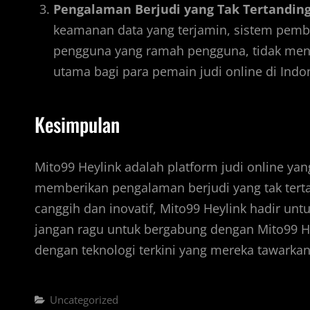
Pengalaman Berjudi yang Tak Tertanding
keamanan data yang terjamin, sistem pemb
pengguna yang ramah pengguna, tidak men
utama bagi para pemain judi online di Indo
Kesimpulan
Mito99 Heylink adalah platform judi online yan
memberikan pengalaman berjudi yang tak terta
canggih dan inovatif, Mito99 Heylink hadir un
jangan ragu untuk bergabung dengan Mito99 Hey
dengan teknologi terkini yang mereka tawarkan
Categories
Uncategorized