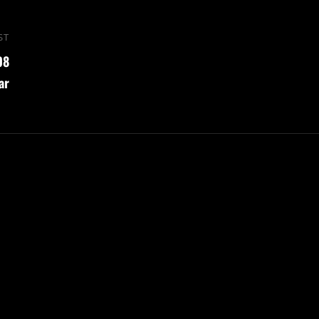
ST
Next
08
Post
ar