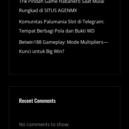
Trik Pindah Game Habanero Saat Mulai
Rungkad di SITUS AGENMX
Komunitas Palumania Slot di Telegram:
Tempat Berbagi Pola dan Bukti WD
Betwin188 Gameplay: Mode Multipliers—
Kunci untuk Big Win?
Recent Comments
No comments to show.