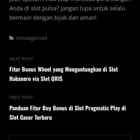
Anda di slot pulsa? Jangan lupa untuk selalu
bermain dengan bijak dan aman!
Categories
Uncategorized
Post
NEXT POST
Next
navigation
Fitur Bonus Wheel yang Menguntungkan di Slot
Post
Habanero via Slot QRIS
PREV POST
Previous
Panduan Fitur Buy Bonus di Slot Pragmatic Play di
Post
Slot Gacor Terbaru