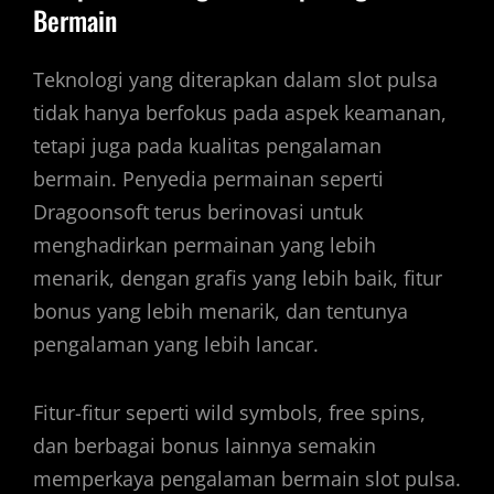
Bermain
Teknologi yang diterapkan dalam slot pulsa
tidak hanya berfokus pada aspek keamanan,
tetapi juga pada kualitas pengalaman
bermain. Penyedia permainan seperti
Dragoonsoft terus berinovasi untuk
menghadirkan permainan yang lebih
menarik, dengan grafis yang lebih baik, fitur
bonus yang lebih menarik, dan tentunya
pengalaman yang lebih lancar.
Fitur-fitur seperti wild symbols, free spins,
dan berbagai bonus lainnya semakin
memperkaya pengalaman bermain slot pulsa.