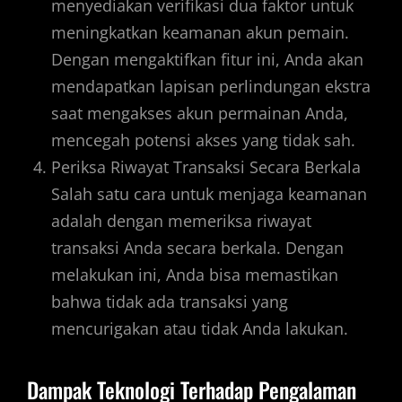
menyediakan verifikasi dua faktor untuk
meningkatkan keamanan akun pemain.
Dengan mengaktifkan fitur ini, Anda akan
mendapatkan lapisan perlindungan ekstra
saat mengakses akun permainan Anda,
mencegah potensi akses yang tidak sah.
Periksa Riwayat Transaksi Secara Berkala
Salah satu cara untuk menjaga keamanan
adalah dengan memeriksa riwayat
transaksi Anda secara berkala. Dengan
melakukan ini, Anda bisa memastikan
bahwa tidak ada transaksi yang
mencurigakan atau tidak Anda lakukan.
Dampak Teknologi Terhadap Pengalaman