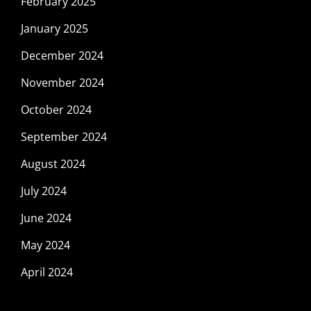
February 2025
January 2025
December 2024
November 2024
October 2024
September 2024
August 2024
July 2024
June 2024
May 2024
April 2024