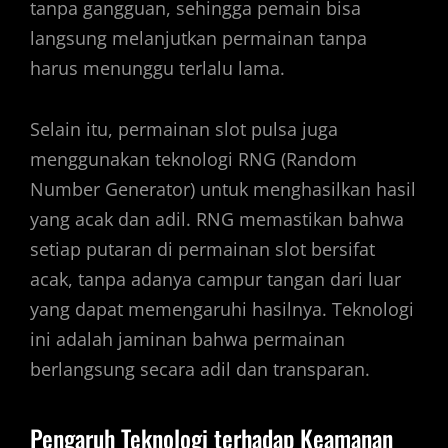
tanpa gangguan, sehingga pemain bisa
langsung melanjutkan permainan tanpa
harus menunggu terlalu lama.
Selain itu, permainan slot pulsa juga
menggunakan teknologi RNG (Random
Number Generator) untuk menghasilkan hasil
yang acak dan adil. RNG memastikan bahwa
setiap putaran di permainan slot bersifat
acak, tanpa adanya campur tangan dari luar
yang dapat memengaruhi hasilnya. Teknologi
ini adalah jaminan bahwa permainan
berlangsung secara adil dan transparan.
Pengaruh Teknologi terhadap Keamanan