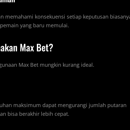
dan memahami konsekuensi setiap keputusan biasany
n pemain yang baru memulai.
nakan Max Bet?
nggunaan Max Bet mungkin kurang ideal.
 taruhan maksimum dapat mengurangi jumlah putaran
n bisa berakhir lebih cepat.