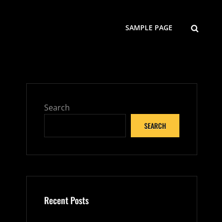
SEARCH
SAMPLE PAGE
Search
SEARCH
Recent Posts