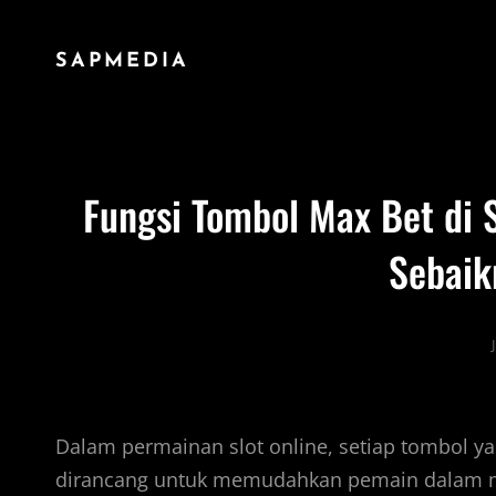
SAPMEDIA
Fungsi Tombol Max Bet di 
Sebaik
Dalam permainan slot online, setiap tombol yan
dirancang untuk memudahkan pemain dalam m