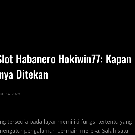
Slot Habanero Hokiwin77: Kapan
nya Ditekan
June 4, 2026
g tersedia pada layar memiliki fungsi tertentu yang
engatur pengalaman bermain mereka. Salah satu