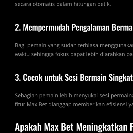
secara otomatis dalam hitungan detik.
2. Mempermudah Pengalaman Berma
Bagi pemain yang sudah terbiasa menggunak
waktu sehingga fokus dapat lebih diarahkan p
3. Cocok untuk Sesi Bermain Singkat
Sebagian pemain lebih menyukai sesi permainan
fitur Max Bet dianggap memberikan efisiensi 
Apakah Max Bet Meningkatkan 