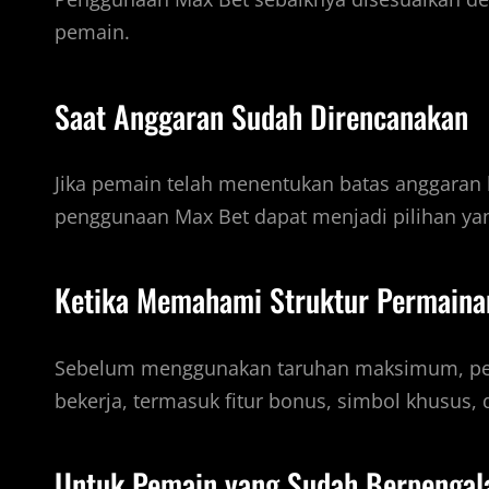
pemain.
Saat Anggaran Sudah Direncanakan
Jika pemain telah menentukan batas anggaran
penggunaan Max Bet dapat menjadi pilihan yang
Ketika Memahami Struktur Permaina
Sebelum menggunakan taruhan maksimum, pe
bekerja, termasuk fitur bonus, simbol khusus, d
Untuk Pemain yang Sudah Berpenga