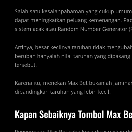
Salah satu kesalahpahaman yang cukup umu
dapat meningkatkan peluang kemenangan. Pada
sistem acak atau Random Number Generator (
Artinya, besar kecilnya taruhan tidak mengub
berubah hanyalah nilai taruhan yang dipasang 
tersebut.
Karena itu, menekan Max Bet bukanlah jaminan
dibandingkan taruhan yang lebih kecil.
Kapan Sebaiknya Tombol Max B
Penggunaan Max Bet sebaiknya disesuaikan de