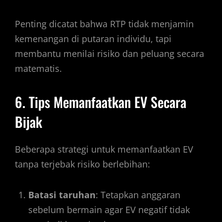
Penting dicatat bahwa RTP tidak menjamin
kemenangan di putaran individu, tapi
membantu menilai risiko dan peluang secara
matematis.
6. Tips Memanfaatkan EV Secara
Bijak
Beberapa strategi untuk memanfaatkan EV
tanpa terjebak risiko berlebihan:
Batasi taruhan
: Tetapkan anggaran
sebelum bermain agar EV negatif tidak