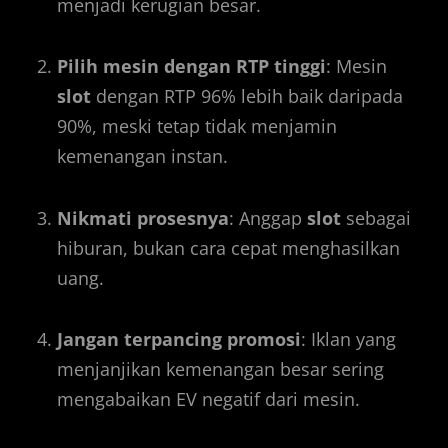
menjadi kerugian besar.
Pilih mesin dengan RTP tinggi
: Mesin
slot
dengan RTP 96% lebih baik daripada
90%, meski tetap tidak menjamin
kemenangan instan.
Nikmati prosesnya
: Anggap
slot
sebagai
hiburan, bukan cara cepat menghasilkan
uang.
Jangan terpancing promosi
: Iklan yang
menjanjikan kemenangan besar sering
mengabaikan EV negatif dari mesin.