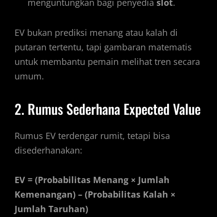
menguntungkan bagi penyedia
slot
.
EV bukan prediksi menang atau kalah di
putaran tertentu, tapi gambaran matematis
untuk membantu pemain melihat tren secara
umum.
2. Rumus Sederhana Expected Value
Rumus EV terdengar rumit, tetapi bisa
disederhanakan:
EV = (Probabilitas Menang × Jumlah
Kemenangan) – (Probabilitas Kalah ×
Jumlah Taruhan)