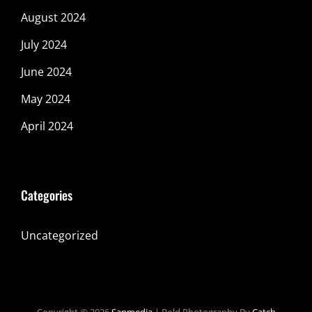
August 2024
July 2024
June 2024
May 2024
April 2024
Categories
Uncategorized