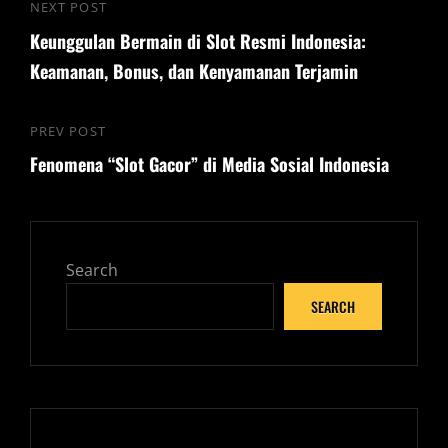
Post
NEXT POST
Next
navigation
Keunggulan Bermain di Slot Resmi Indonesia:
Post
Keamanan, Bonus, dan Kenyamanan Terjamin
PREV POST
Previous
Fenomena “Slot Gacor” di Media Sosial Indonesia
Post
Search
SEARCH