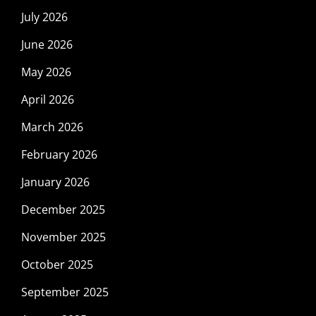
July 2026
June 2026
May 2026
April 2026
March 2026
February 2026
January 2026
December 2025
November 2025
October 2025
September 2025