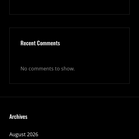
Recent Comments
No comments to show.
Archives
August 2026