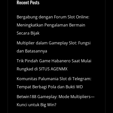
Recent Posts
Bergabung dengan Forum Slot Online:
Meningkatkan Pengalaman Bermain
Secara Bijak
Multiplier dalam Gameplay Slot: Fungsi
dan Batasannya
Trik Pindah Game Habanero Saat Mulai
Rungkad di SITUS AGENMX
Komunitas Palumania Slot di Telegram:
Tempat Berbagi Pola dan Bukti WD
Betwin188 Gameplay: Mode Multipliers—
Kunci untuk Big Win?