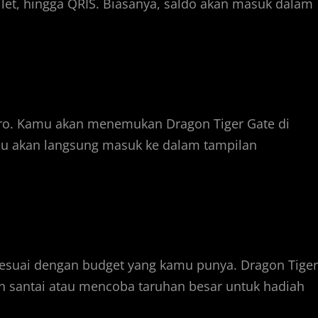
wallet, hingga QRIS. Biasanya, saldo akan masuk dalam
ero. Kamu akan menemukan Dragon Tiger Gate di
amu akan langsung masuk ke dalam tampilan
sesuai dengan budget yang kamu punya. Dragon Tiger
n santai atau mencoba taruhan besar untuk hadiah