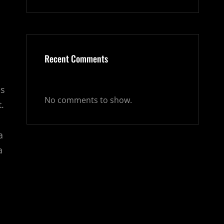
Recent Comments
es
No comments to show.
.
a
a