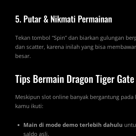
5. Putar & Nikmati Permainan
Tekan tombol “Spin” dan biarkan gulungan berp
dan scatter, karena inilah yang bisa membawa
besar.
Tips Bermain Dragon Tiger Gate
Meskipun slot online banyak bergantung pada 
kamu ikuti:
Main di mode demo terlebih dahulu
untu
saldo asli.