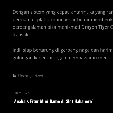
Dengan sistem yang cepat, antarmuka yang ra
bermain di platform ini benar-benar memberi
berpengalaman bisa menikmati Dragon Tiger G
transaksi.
Jadi, siap bertarung di gerbang naga dan har
gulungan keberuntungan membawamu menuju
Categories
Uncategorized
Post
PREV POST
Previous
navigation
“Analisis Fitur Mini‑Game di Slot Habanero”
Post