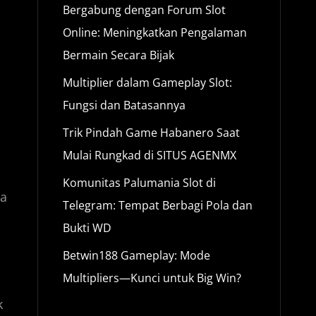
Bergabung dengan Forum Slot
Online: Meningkatkan Pengalaman
Bermain Secara Bijak
Multiplier dalam Gameplay Slot:
Fungsi dan Batasannya
Trik Pindah Game Habanero Saat
Mulai Rungkad di SITUS AGENMX
Komunitas Palumania Slot di
ra
Telegram: Tempat Berbagi Pola dan
Bukti WD
Betwin188 Gameplay: Mode
Multipliers—Kunci untuk Big Win?
k