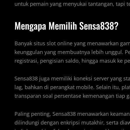
untuk pemain yang menyukai tantangan, tapi 
Mengapa Memilih Sensa838?
Banyak situs slot online yang menawarkan ga
keunggulan yang membuatnya lebih unggul. Pe
registrasi, pengisian saldo, hingga masuk ke 
Sensa838 juga memiliki koneksi server yang st
lag, bahkan di perangkat mobile. Selain itu, p
transparan soal persentase kemenangan tiap 
Paling penting, Sensa838 menawarkan keamanan
dilindungi dengan enkripsi mutakhir, serta dia