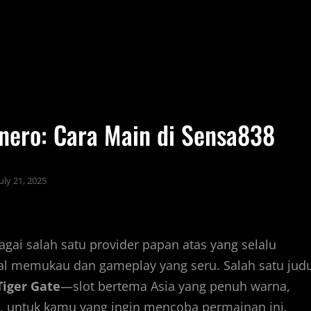
nero: Cara Main di Sensa838
July 21, 2025
gai salah satu provider papan atas yang selalu
l memukau dan gameplay yang seru. Salah satu judu
Tiger Gate
—slot bertema Asia yang penuh warna,
, untuk kamu yang ingin mencoba permainan ini,