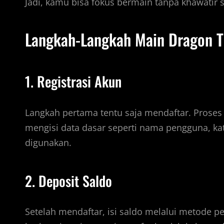
Jadi, kamu bisa fokus bermain tanpa khawatir
Langkah-Langkah Main Dragon T
1. Registrasi Akun
Langkah pertama tentu saja mendaftar. Prose
mengisi data dasar seperti nama pengguna, kat
digunakan.
2. Deposit Saldo
Setelah mendaftar, isi saldo melalui metode 