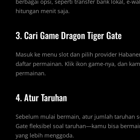
berbagai opsi, seperti transfer bank lokal, e-
hitungan menit saja.
3. Cari Game Dragon Tiger Gate
Masuk ke menu slot dan pilih provider Haban
daftar permainan. Klik ikon game-nya, dan k
permainan.
4. Atur Taruhan
Sebelum mulai bermain, atur jumlah taruhan 
Gate fleksibel soal taruhan—kamu bisa bermai
yang lebih menggoda.