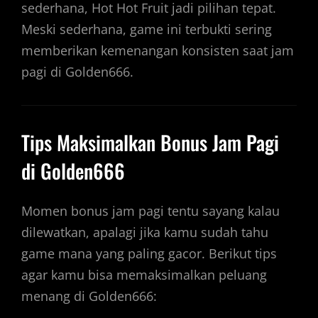
sederhana, Hot Hot Fruit jadi pilihan tepat.
Meski sederhana, game ini terbukti sering
memberikan kemenangan konsisten saat jam
pagi di Golden666.
Tips Maksimalkan Bonus Jam Pagi
di Golden666
Momen bonus jam pagi tentu sayang kalau
dilewatkan, apalagi jika kamu sudah tahu
game mana yang paling gacor. Berikut tips
agar kamu bisa memaksimalkan peluang
menang di Golden666: