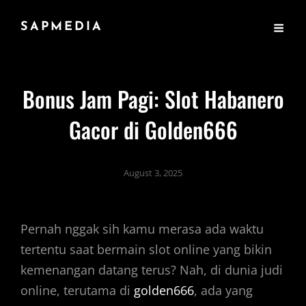
SAPMEDIA
Bonus Jam Pagi: Slot Habanero
Gacor di Golden666
August 3, 2025
Pernah nggak sih kamu merasa ada waktu
tertentu saat bermain slot online yang bikin
kemenangan datang terus? Nah, di dunia judi
online, terutama di
golden666
, ada yang