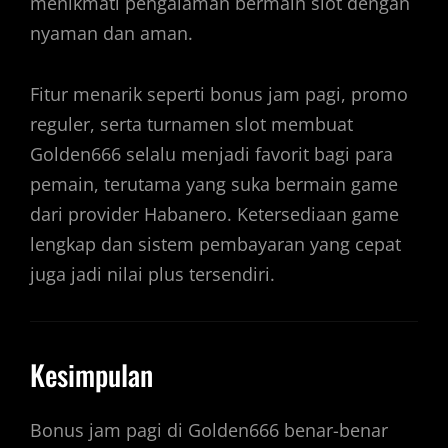
menikmati pengalaman bermain slot dengan
nyaman dan aman.
Fitur menarik seperti bonus jam pagi, promo
reguler, serta turnamen slot membuat
Golden666 selalu menjadi favorit bagi para
pemain, terutama yang suka bermain game
dari provider Habanero. Ketersediaan game
lengkap dan sistem pembayaran yang cepat
juga jadi nilai plus tersendiri.
Kesimpulan
Bonus jam pagi di Golden666 benar-benar