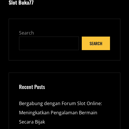
Slot Buka77
Search
SEARCH
Recent Posts
Bergabung dengan Forum Slot Online:
Meningkatkan Pengalaman Bermain
Secara Bijak