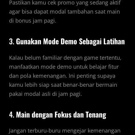
Pastikan kamu cek promo yang sedang aktif
agar bisa dapat modal tambahan saat main
di bonus jam pagi.
3.
Gunakan Mode Demo Sebagai Latihan
Kalau belum familiar dengan game tertentu,
manfaatkan mode demo untuk belajar fitur
dan pola kemenangan. Ini penting supaya
kamu lebih siap saat benar-benar bermain
pakai modal asli di jam pagi.
4.
Main dengan Fokus dan Tenang
Jangan terburu-buru mengejar kemenangan