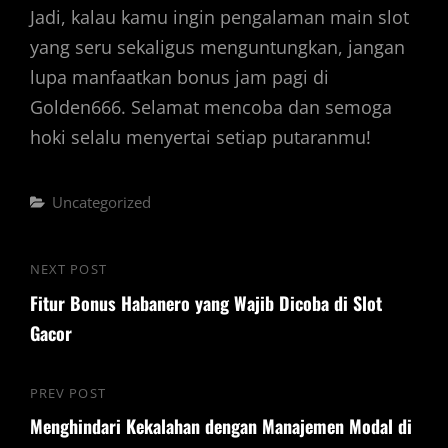
Jadi, kalau kamu ingin pengalaman main slot
yang seru sekaligus menguntungkan, jangan
lupa manfaatkan bonus jam pagi di
Golden666. Selamat mencoba dan semoga
hoki selalu menyertai setiap putaranmu!
Categories
Uncategorized
Post
NEXT POST
Next
navigation
Fitur Bonus Habanero yang Wajib Dicoba di Slot
Post
Gacor
PREV POST
Previous
Menghindari Kekalahan dengan Manajemen Modal di
Post