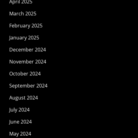
April 2025
March 2025
February 2025
January 2025
December 2024
November 2024
October 2024
September 2024
August 2024
July 2024
June 2024
May 2024