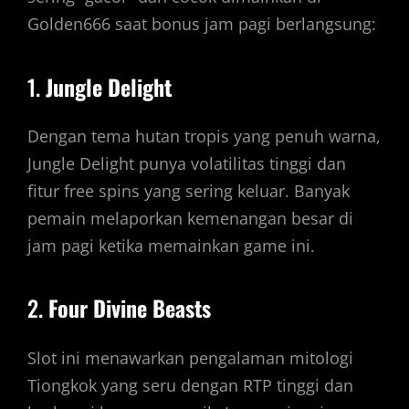
Golden666 saat bonus jam pagi berlangsung:
1.
Jungle Delight
Dengan tema hutan tropis yang penuh warna,
Jungle Delight punya volatilitas tinggi dan
fitur free spins yang sering keluar. Banyak
pemain melaporkan kemenangan besar di
jam pagi ketika memainkan game ini.
2.
Four Divine Beasts
Slot ini menawarkan pengalaman mitologi
Tiongkok yang seru dengan RTP tinggi dan