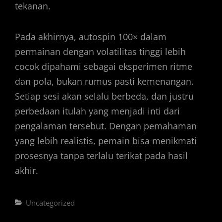
tekanan.
Pada akhirnya, autospin 100× dalam
permainan dengan volatilitas tinggi lebih
cocok dipahami sebagai eksperimen ritme
dan pola, bukan rumus pasti kemenangan.
Setiap sesi akan selalu berbeda, dan justru
perbedaan itulah yang menjadi inti dari
pengalaman tersebut. Dengan pemahaman
yang lebih realistis, pemain bisa menikmati
prosesnya tanpa terlalu terikat pada hasil
akhir.
Categories
Uncategorized