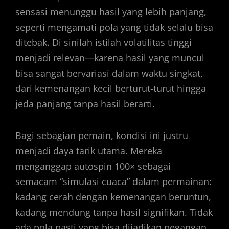
sensasi menunggu hasil yang lebih panjang,
seperti mengamati pola yang tidak selalu bisa
ditebak. Di sinilah istilah volatilitas tinggi
menjadi relevan—karena hasil yang muncul
bisa sangat bervariasi dalam waktu singkat,
dari kemenangan kecil berturut-turut hingga
jeda panjang tanpa hasil berarti.
Bagi sebagian pemain, kondisi ini justru
menjadi daya tarik utama. Mereka
menganggap autospin 100× sebagai
semacam “simulasi cuaca” dalam permainan:
kadang cerah dengan kemenangan beruntun,
kadang mendung tanpa hasil signifikan. Tidak
ada pola pasti yang bisa dijadikan pegangan