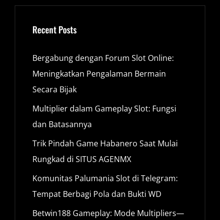
Recent Posts
Bergabung dengan Forum Slot Online:
Meningkatkan Pengalaman Bermain
Secara Bijak
Multiplier dalam Gameplay Slot: Fungsi
dan Batasannya
Trik Pindah Game Habanero Saat Mulai
Rungkad di SITUS AGENMX
Komunitas Palumania Slot di Telegram:
Tempat Berbagi Pola dan Bukti WD
Betwin188 Gameplay: Mode Multipliers—