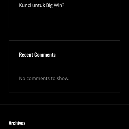
Kunci untuk Big Win?
Recent Comments
No comments to show.
Archives