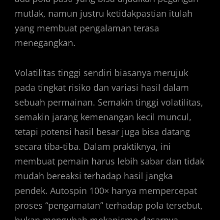
mutlak, namun justru ketidakpastian itulah
yang membuat pengalaman terasa
menegangkan.
Volatilitas tinggi sendiri biasanya merujuk
pada tingkat risiko dan variasi hasil dalam
sebuah permainan. Semakin tinggi volatilitas,
semakin jarang kemenangan kecil muncul,
tetapi potensi hasil besar juga bisa datang
secara tiba-tiba. Dalam praktiknya, ini
membuat pemain harus lebih sabar dan tidak
mudah bereaksi terhadap hasil jangka
pendek. Autospin 100× hanya mempercepat
proses “pengamatan” terhadap pola tersebut,